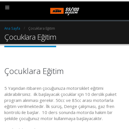
Ana Sayfa
Çocuklara Eğitim
Çocuklara Eğitim
Çocuklara Eğitim
5 Yaşından itibaren çocuğunuza motorsiklet eğitimi
aldırabilirsiniz. ilk başlayacak çocuklar için 10 derslik paket
program alınması gerekir. 50cc ve 85cc arası motorlarla
eğitim verilmektedir. İlk sürüş, Denge çalışması, gaz fren
kontrolü ile başlar. 10 ders sonunda motorda hakim bir
şekilde çocuğunuz motor kullanmaya başlayacaktır.